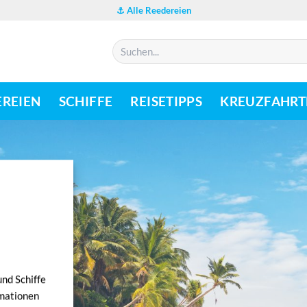
⚓ Alle Reedereien
EREIEN
SCHIFFE
REISETIPPS
KREUZFAHRT
nd Schiffe
rmationen