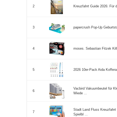
Kreuzfahrt Guide 2026: Für 
2
papercrush Pop-Up Geburtstag
3
moses. Sebastian Fitzek Kill
4
2026 10er-Pack Aida Koffera
5
Vacbird Vakuumbeutel für K
6
Wiede ...
Stadt Land Fluss Kreuzfahrt
7
Spielbl ...