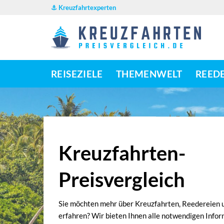
Zum
⚓ Kreuzfahrtexperten
Inhalt
springen
REISEZIELE
THEMENWELT
REED
Kreuzfahrten-
Preisvergleich
Sie möchten mehr über Kreuzfahrten, Reedereien u
erfahren? Wir bieten Ihnen alle notwendigen Info